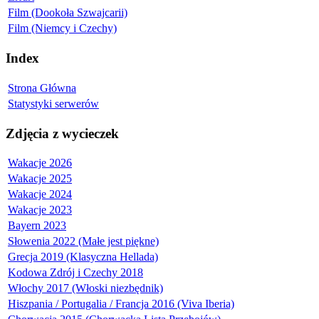
Film (Dookoła Szwajcarii)
Film (Niemcy i Czechy)
Index
Strona Główna
Statystyki serwerów
Zdjęcia z wycieczek
Wakacje 2026
Wakacje 2025
Wakacje 2024
Wakacje 2023
Bayern 2023
Słowenia 2022 (Małe jest piękne)
Grecja 2019 (Klasyczna Hellada)
Kodowa Zdrój i Czechy 2018
Włochy 2017 (Włoski niezbędnik)
Hiszpania / Portugalia / Francja 2016 (Viva Iberia)