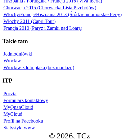
Hiszpania / Portugalia / Francja 2016 (Viva Iberia)
Chorwacja 2015 (Chorwacka Lista Przebojów)
Włochy/Francja/Hiszpania 2013 (Śródziemnomorskie Perły)
Włochy 2011 (Capri Tour)
Francja 2010 (Paryż i Zamki nad Loarą)
Takie tam
Jedniodniówki
Wrocław
Wrocław z lotu ptaka (bez montażu)
ITP
Poczta
Formularz kontaktowy
MyQnapCloud
MyCloud
Profil na Facebooku
Statystyki www
© 2026, TCz