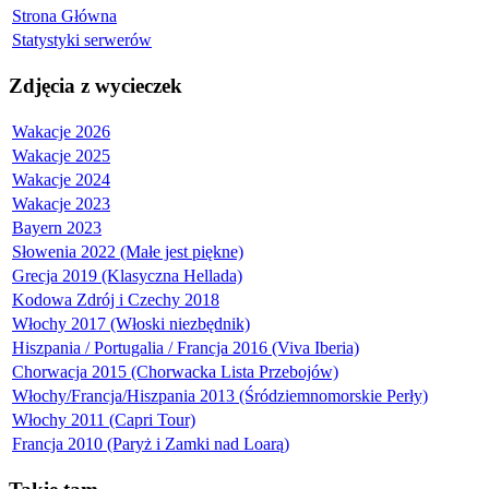
Strona Główna
Statystyki serwerów
Zdjęcia z wycieczek
Wakacje 2026
Wakacje 2025
Wakacje 2024
Wakacje 2023
Bayern 2023
Słowenia 2022 (Małe jest piękne)
Grecja 2019 (Klasyczna Hellada)
Kodowa Zdrój i Czechy 2018
Włochy 2017 (Włoski niezbędnik)
Hiszpania / Portugalia / Francja 2016 (Viva Iberia)
Chorwacja 2015 (Chorwacka Lista Przebojów)
Włochy/Francja/Hiszpania 2013 (Śródziemnomorskie Perły)
Włochy 2011 (Capri Tour)
Francja 2010 (Paryż i Zamki nad Loarą)