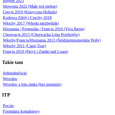
Bayern 2023
Słowenia 2022 (Małe jest piękne)
Grecja 2019 (Klasyczna Hellada)
Kodowa Zdrój i Czechy 2018
Włochy 2017 (Włoski niezbędnik)
Hiszpania / Portugalia / Francja 2016 (Viva Iberia)
Chorwacja 2015 (Chorwacka Lista Przebojów)
Włochy/Francja/Hiszpania 2013 (Śródziemnomorskie Perły)
Włochy 2011 (Capri Tour)
Francja 2010 (Paryż i Zamki nad Loarą)
Takie tam
Jedniodniówki
Wrocław
Wrocław z lotu ptaka (bez montażu)
ITP
Poczta
Formularz kontaktowy