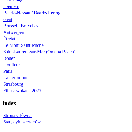
Haarlem
Baarle-Nassau / Baarle-Hertog
Gent
Brussel / Bruxelles
Antwerpen
Étretat
Le Mont-Saint-Michel
Saint-Laurent-sur-Mer (Omaha Beach)
Rouen
Honfleur
Paris
Lauterbrunnen
Strasbourg
Film z wakacji 2025
Index
Strona Główna
Statystyki serwerów