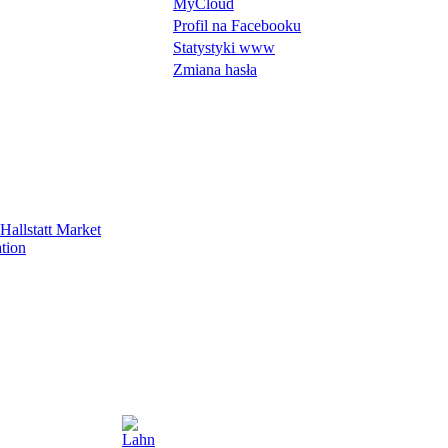
MyCloud
Profil na Facebooku
Statystyki www
Zmiana hasła