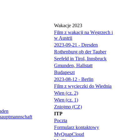
Wakacje 2023
Film z wakacji na Węgrzech i
w Austrii
2023-09-21 - Dresden
Rothenburg ob der Tauber
Seefeld in Tirol, Innsbruck
Gmunden, Hallstatt
Budapeszt
2023-08-12 - Berlin
Film z wycieczki do Wiednia
Wien (cz. 2)
Wien (cz. 1)
Zniojmo (CZ)
ITP
Poczta
Formularz kontaktowy
MyQnapCloud