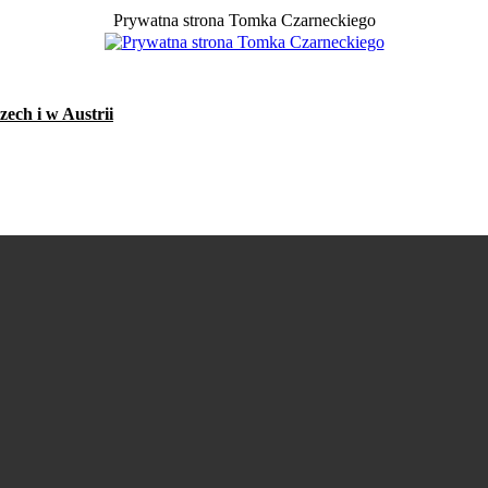
Prywatna strona Tomka Czarneckiego
ech i w Austrii