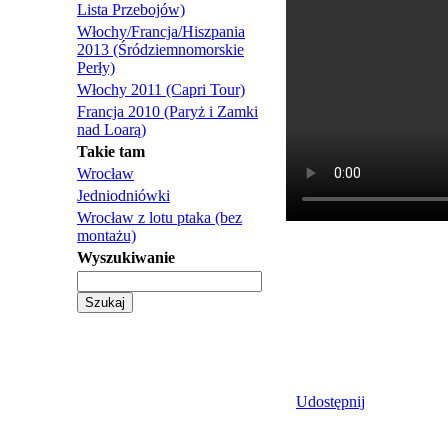
Lista Przebojów)
Włochy/Francja/Hiszpania
2013 (Śródziemnomorskie
Perły)
Włochy 2011 (Capri Tour)
Francja 2010 (Paryż i Zamki
nad Loarą)
Takie tam
Wrocław
Jedniodniówki
Wrocław z lotu ptaka (bez
montażu)
Wyszukiwanie
Udostępnij