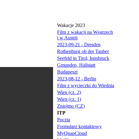
Wakacje 2023
Film z wakacji na Węgrzech
i w Austrii
2023-09-21 - Dresden
Rothenburg ob der Tauber
Seefeld in Tirol, Innsbruck
Gmunden, Hallstatt
Budapeszt
2023-08-12 - Berlin
Film z wycieczki do Wiednia
Wien (cz. 2)
Wien (cz. 1)
Zniojmo (CZ)
ITP
Poczta
Formularz kontaktowy
MyQnapCloud